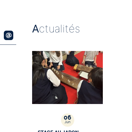
A
ctualités
06
Jun