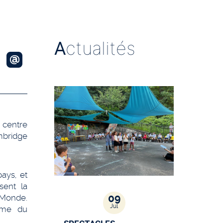
A
ctualités
 centre
bridge
ays, et
sent la
09
 Monde.
Jul
mme du