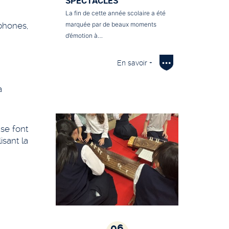
SPECTACLES
La fin de cette année scolaire a été
marquée par de beaux moments
phones,
d’émotion à…
En savoir +
a
 se font
sant la
06