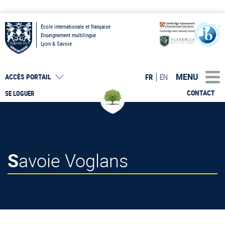
École internationale et française
Enseignement multilingue
Lyon & Savoie
MENU
FR
EN
ACCÈS PORTAIL
CONTACT
SE LOGUER
Savoie Voglans