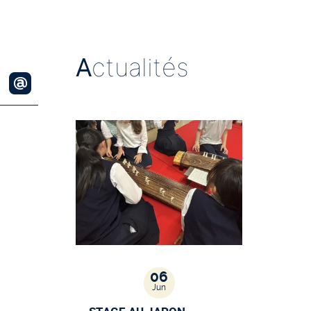
A
ctualités
06
Jun