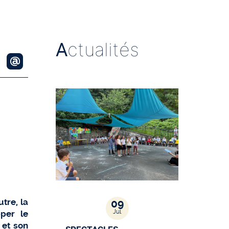
A
ctualités
tre, la
09
Jul
per le
 et son