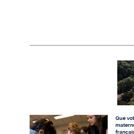
Que vot
matern
françai