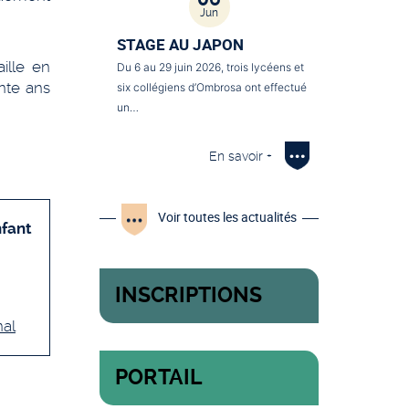
Jun
STAGE AU JAPON
ille en
Du 6 au 29 juin 2026, trois lycéens et
nte ans
six collégiens d’Ombrosa ont effectué
un…
En savoir +
Voir toutes les actualités
fant
INSCRIPTIONS
nal
PORTAIL