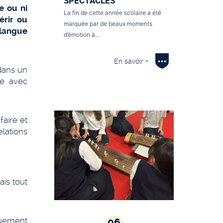
SPECTACLES
e ou ni
La fin de cette année scolaire a été
érir ou
marquée par de beaux moments
 langue
d’émotion à…
En savoir +
 dans un
ive avec
faire et
elations
ais tout
iquement
06