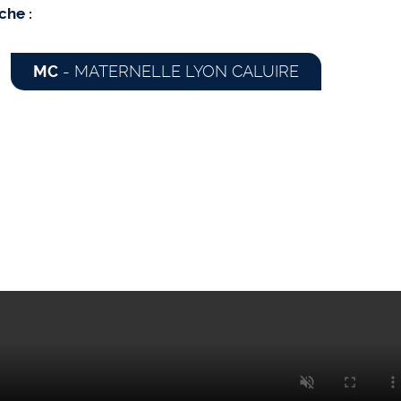
che :
MC
- MATERNELLE LYON CALUIRE