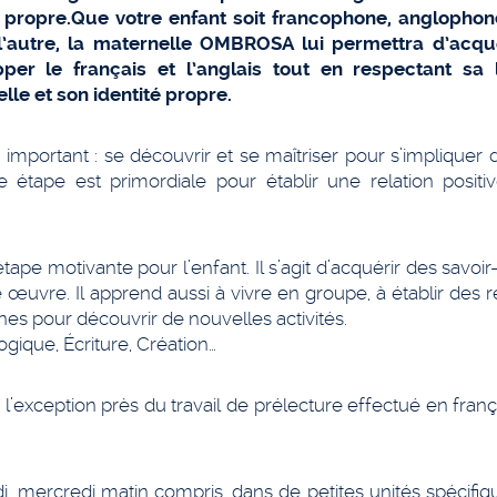
é propre.Que votre enfant soit francophone, anglophon
 l’autre, la maternelle OMBROSA lui permettra d’acqu
per le français et l’anglais tout en respectant sa
lle et son identité propre.
s important : se découvrir et se maîtriser pour s’impliquer
tte étape est primordiale pour établir une relation posit
ape motivante pour l’enfant. Il s’agit d’acquérir des savoir-
 œuvre. Il apprend aussi à vivre en groupe, à établir des r
nes pour découvrir de nouvelles activités.
ique, Écriture, Création…
’exception près du travail de prélecture effectué en franç
di, mercredi matin compris, dans de petites unités spécif