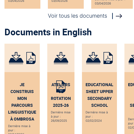
03/04/2026
03/04/2026
03/04/2026
Voir tous les documents
Documents in English
JE
ATELIERS
EDUCATIONAL
ED
CONSTRUIS
5E
SHEET UPPER
MON
ROTATION
SECONDARY
PARCOURS
2025-26
SCHOOL
S
LINGUISTIQUE
Dernière mise
Dernière mise à
à jour :
jour :
À OMBROSA
Dern
26/09/2025
02/02/2024
jour 
Dernière mise à
02/
jour :