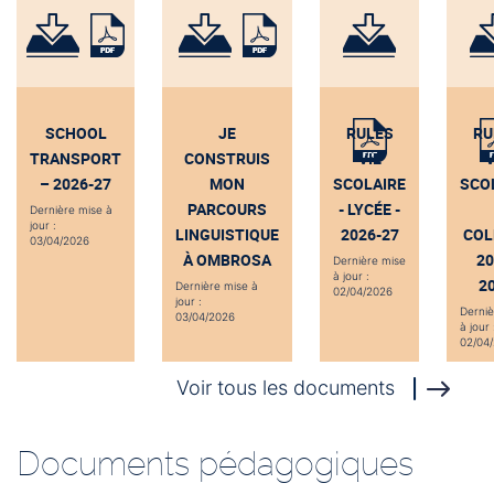
SCHOOL
JE
RULES
RU
TRANSPORT
CONSTRUIS
VIE
V
– 2026-27
MON
SCOLAIRE
SCO
PARCOURS
- LYCÉE -
Dernière mise à
jour :
LINGUISTIQUE
2026-27
COL
03/04/2026
À OMBROSA
20
Dernière mise
à jour :
2
Dernière mise à
02/04/2026
jour :
Derniè
03/04/2026
à jour 
02/04
Voir tous les documents
Documents pédagogiques