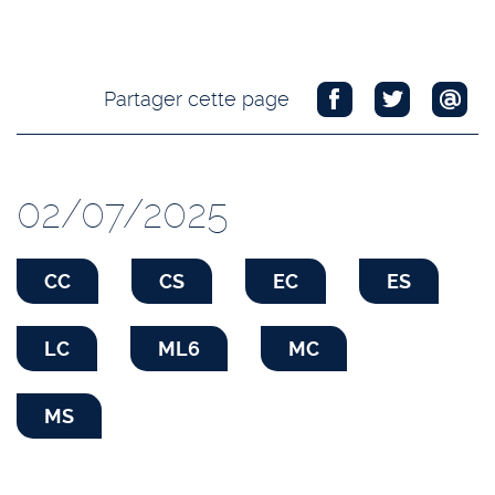
Partager cette page
02/07/2025
CC
CS
EC
ES
LC
ML6
MC
MS