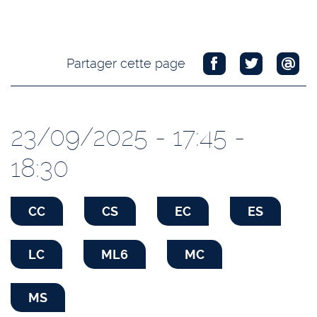
Partager cette page
23/09/2025 - 17:45 -
18:30
CC
CS
EC
ES
LC
ML6
MC
MS