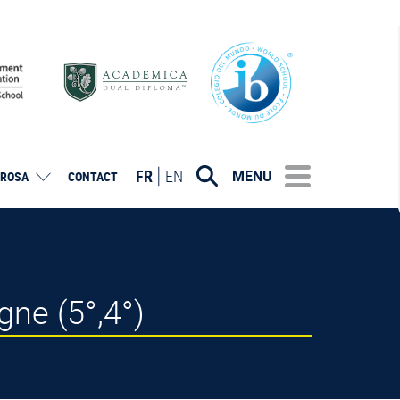
FR
EN
MENU
ROSA
CONTACT
gne (5°,4°)