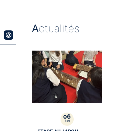
A
ctualités
06
Jun