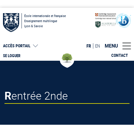
École internationale et française
Enseignement multilingue
Lyon & Savoie
MENU
FR
EN
ACCÈS PORTAIL
CONTACT
SE LOGUER
Rentrée 2nde