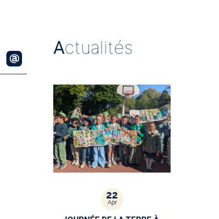
A
ctualités
22
Apr