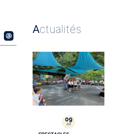
A
ctualités
09
Jul