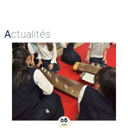
A
ctualités
06
Jun