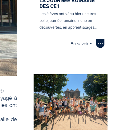
LA JOURNÉE ROMAINE
DES CE1
Les élèves ont vécu hier une très
belle journée romaine, riche en
découvertes, en apprentissages…
En savoir +
✨
oyagé à
hies ont
alle de