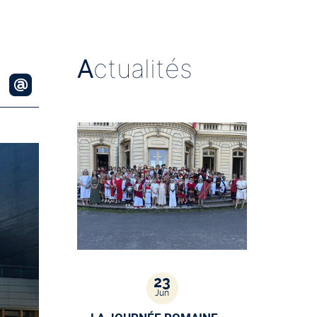
A
ctualités
23
Jun