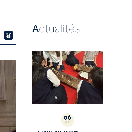
A
ctualités
06
Jun