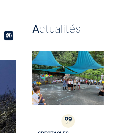
A
ctualités
09
Jul