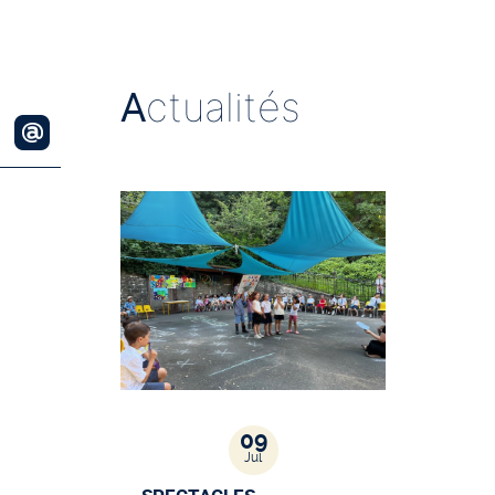
A
ctualités
09
Jul