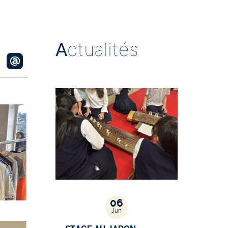
A
ctualités
06
Jun