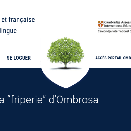
 et française
lingue
SE LOGUER
ACCÈS PORTAIL
OMB
la “friperie” d’Ombrosa