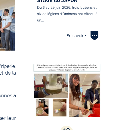
STAGE AU JAPON
Du 6 au 29 juin 2026, trois lycéens et
six collégiens d’Ombrosa ont effectué
un…
En savoir +
iperie,
ct de la
donnés à
er leur
10