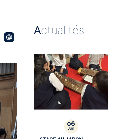
A
ctualités
06
Jun