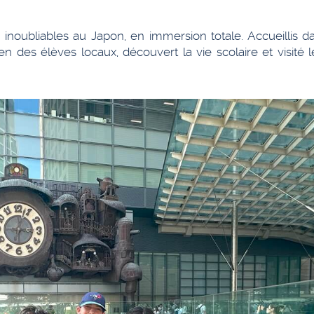
 inoubliables au Japon, en immersion totale. Accueillis d
ien des élèves locaux, découvert la vie scolaire et visité l