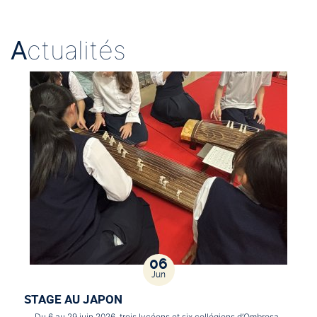
A
ctualités
06
Jun
STAGE AU JAPON
Du 6 au 29 juin 2026, trois lycéens et six collégiens d’Ombrosa