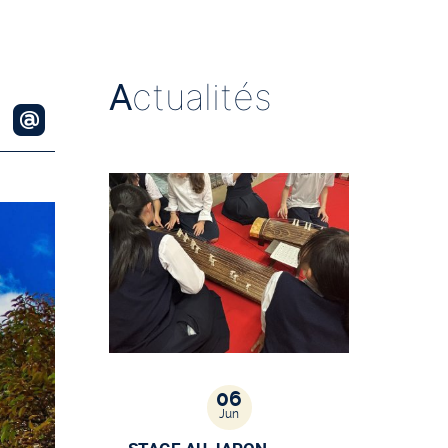
A
ctualités
06
Jun