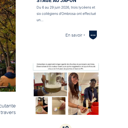
STAGE AU JAPON
Du 6 au 29 juin 2026, trois lycéens et
six collégiens d’Ombrosa ont effectué
un…
En savoir +
rcutante
 travers
10