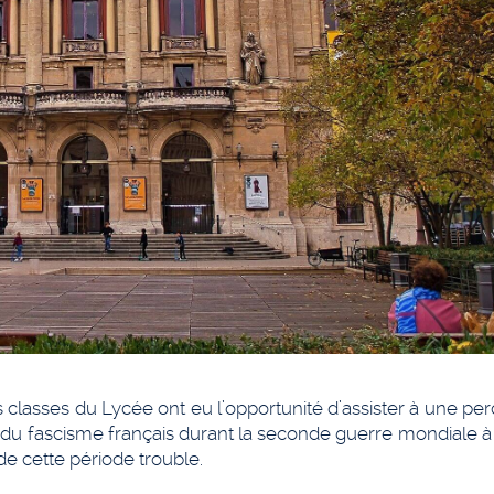
 classes du Lycée ont eu l’opportunité d’assister à une pe
et du fascisme français durant la seconde guerre mondiale à
e cette période trouble.