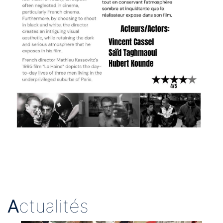
A
ctualités