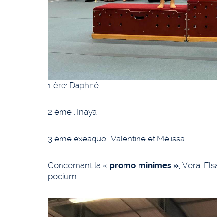
1 ère: Daphné
2 ème : Inaya
3 ème exeaquo : Valentine et Mélissa
Concernant la «
promo minimes »
, Vera, El
podium.