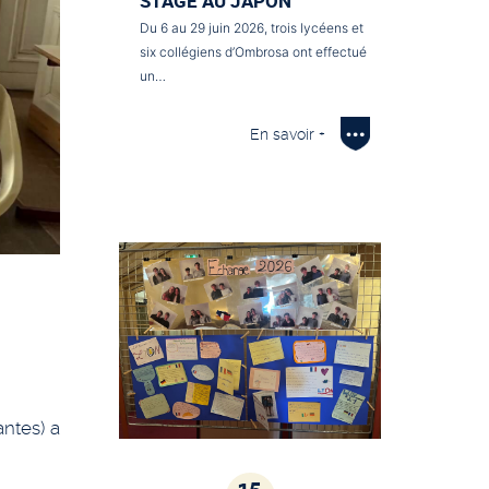
STAGE AU JAPON
Du 6 au 29 juin 2026, trois lycéens et
six collégiens d’Ombrosa ont effectué
un…
En savoir +
ntes) a
15