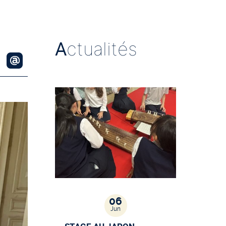
A
ctualités
06
Jun