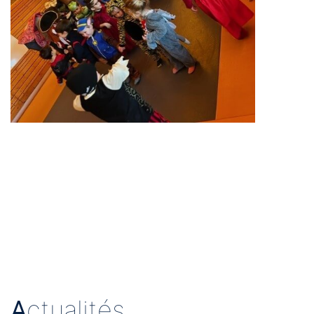
A
ctualités