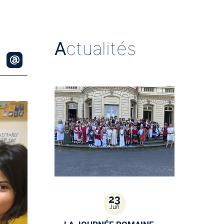
A
ctualités
23
Jun