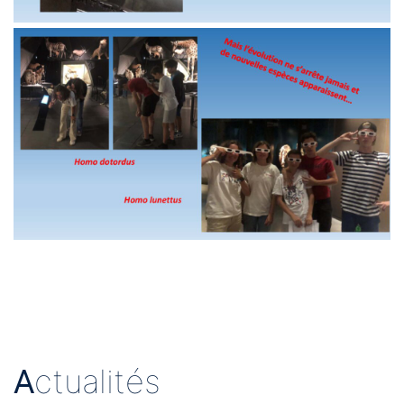
A
ctualités