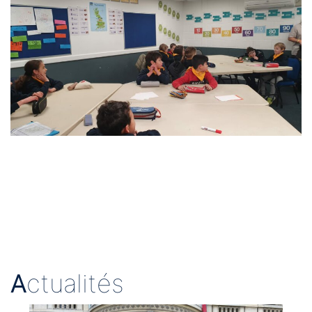
A
ctualités