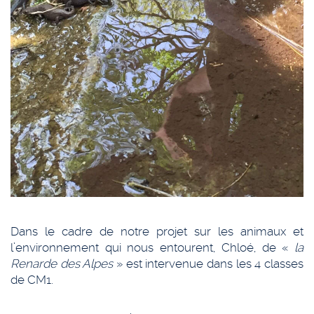
Dans le cadre de notre projet sur les animaux et
l’environnement qui nous entourent, Chloé, de «
la
Renarde des Alpes
» est intervenue dans les 4 classes
de CM1.