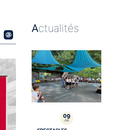
A
ctualités
09
Jul