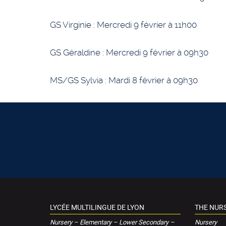
GS Virginie : Mercredi 9 février à 11h00
GS Géraldine : Mercredi 9 février à 09h30
MS/GS Sylvia : Mardi 8 février à 09h30
LYCÉE MULTILINGUE DE LYON
THE NUR
Nursery – Elementary – Lower Secondary –
Nursery