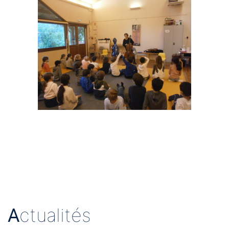
A
ctualités