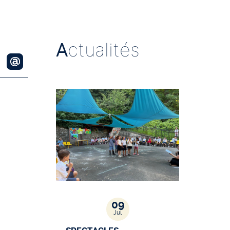
A
ctualités
09
Jul