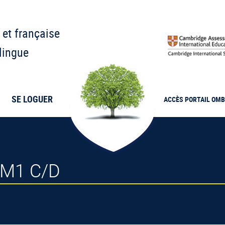
 et française
lingue
SE LOGUER
ACCÈS PORTAIL
OMB
 CM1 C/D