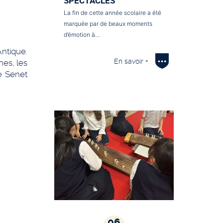
SPECTACLES
La fin de cette année scolaire a été
marquée par de beaux moments
d’émotion à…
ntique.
En savoir +
es, les
é Senet
06