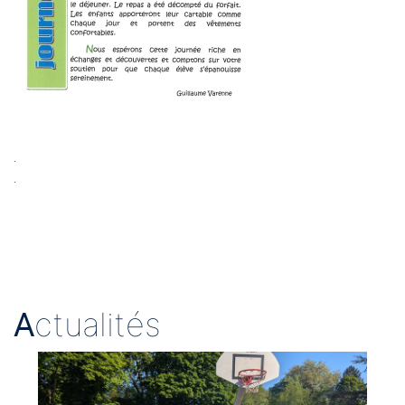
.
.
A
ctualités