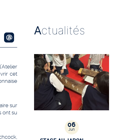
A
ctualités
’Atelier
vrir cet
yonnaise
aire sur
s ont su
06
Jun
tchcock,