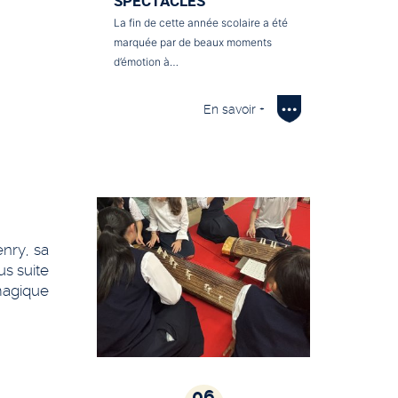
SPECTACLES
La fin de cette année scolaire a été
marquée par de beaux moments
d’émotion à…
En savoir +
nry, sa
us suite
magique
06