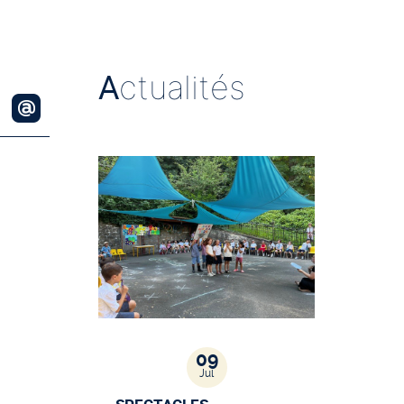
A
ctualités
09
Jul