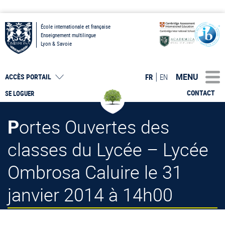
École internationale et française
Enseignement multilingue
Lyon & Savoie
MENU
FR
EN
ACCÈS PORTAIL
CONTACT
SE LOGUER
Portes Ouvertes des
classes du Lycée – Lycée
Ombrosa Caluire le 31
janvier 2014 à 14h00