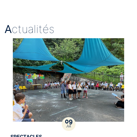
A
ctualités
09
Jul
SPECTACLES