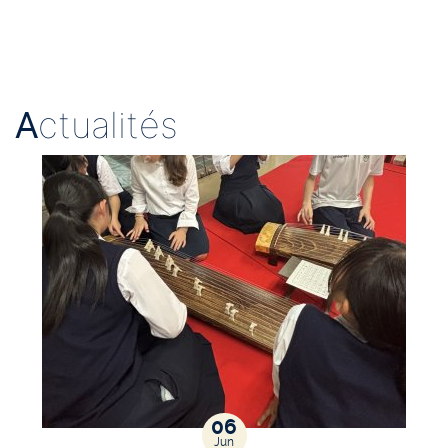
A
ctualités
06
Jun