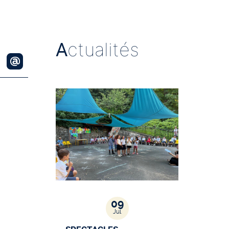
A
ctualités
09
Jul