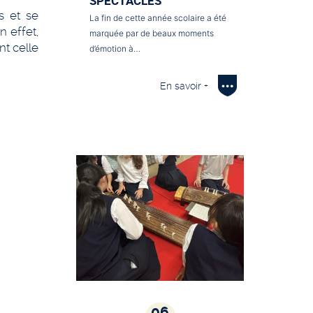
SPECTACLES
s et se
La fin de cette année scolaire a été
 effet,
marquée par de beaux moments
t celle
d’émotion à…
En savoir +
06