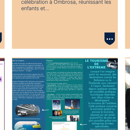
célébration à Ombrosa, réunissant les
enfants et…