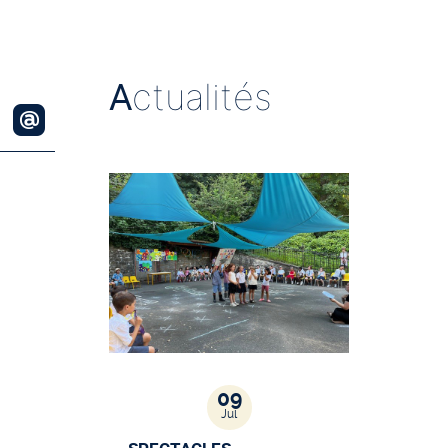
A
ctualités
09
Jul