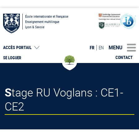
École internationale et française
Enseignement multilingue
Lyon & Savoie
MENU
FR
EN
ACCÈS PORTAIL
CONTACT
SE LOGUER
Stage RU Voglans : CE1-
CE2