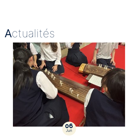
A
ctualités
06
Jun