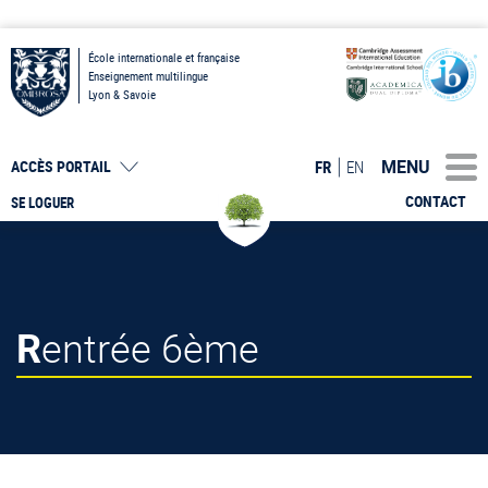
École internationale et française
Enseignement multilingue
Lyon & Savoie
MENU
FR
EN
ACCÈS PORTAIL
CONTACT
SE LOGUER
Rentrée 6ème