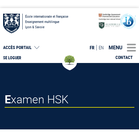
École internationale et française
Enseignement multilingue
Lyon & Savoie
MENU
FR
EN
ACCÈS PORTAIL
CONTACT
SE LOGUER
Examen HSK