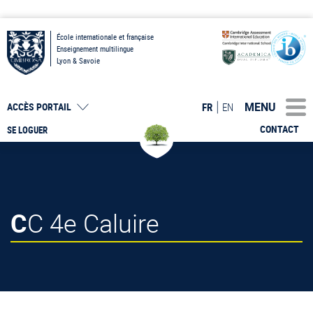
École internationale et française
Enseignement multilingue
Lyon & Savoie
MENU
FR
EN
ACCÈS PORTAIL
CONTACT
SE LOGUER
CC 4e Caluire