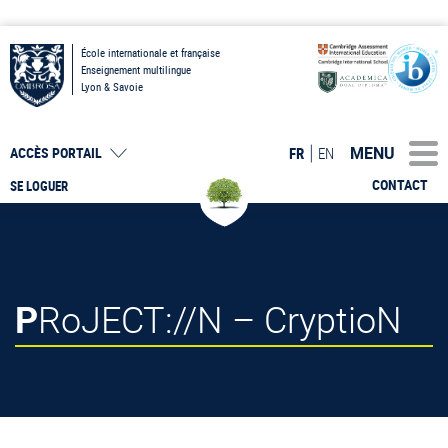
École internationale et française
Enseignement multilingue
Lyon & Savoie
MENU
FR
EN
ACCÈS PORTAIL
CONTACT
SE LOGUER
PRoJECT://N – CryptioN